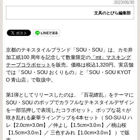
2023/06/30
文具のとびら編集部
京都のテキスタイルブランド「SOU・SOU」は、カモ井
加工紙100 周年を記念して数量限定の
「mt」マスキング
テープコラボセット
を販売。価格は税込1,320円。実店舗
では「SOU・SOU おくりもの」と「SOU・SOU KYOT
O 青山店」で取扱中。
第1弾としてリリースしたのは、「百花繚乱」をテーマに
・
のポップでカラフルなテキスタイルデザイン
SOU
SOU
を一部箔押しで表現したコラボセット。ポップな花々が
咲き乱れる豪華ラインアップを4本セット（ SO-SU-U ハ
レ【2.0cm×3.0m】／仲よし【1.5cm×3.0ｍ】／桃山桜
【1.5cm×3.0ｍ】／ 三色すみれ【1.0cm×3.0ｍ】 ）で販