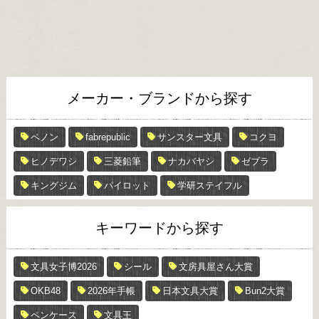
メーカー・ブランドから探す
ペノン
fabrepublic
サンスター文具
コクヨ
ヒノデワシ
三菱鉛筆
ナカバヤシ
ゼブラ
キングジム
パイロット
学研ステイフル
キーワードから探す
文具女子博2026
シール
文房具屋さん大賞
OKB48
2026年手帳
日本文具大賞
Bun2大賞
ペンケース
文具王