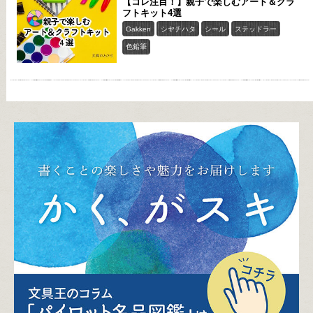
【コレ注目！】親子で楽しむアート＆クラ
フトキット4選
Gakken
シヤチハタ
シール
ステッドラー
色鉛筆