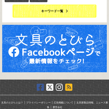
キーワード一覧
｜
｜
｜
文具のとびらとは？
プライバシーポリシー
広告掲載について
文具新製品情報、ニュース募
｜
集
運営会社