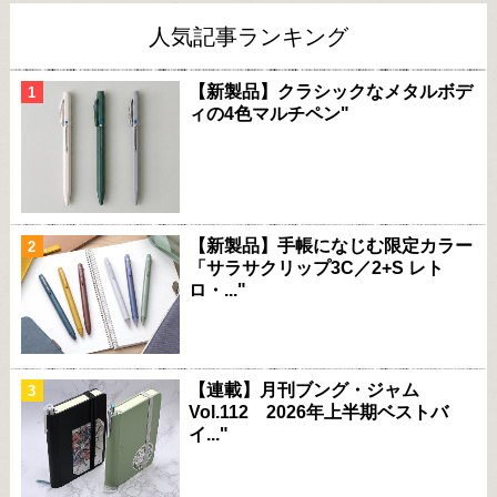
人気記事ランキング
【新製品】クラシックなメタルボデ
ィの4色マルチペン"
【新製品】手帳になじむ限定カラー
「サラサクリップ3C／2+S レト
ロ・..."
【連載】月刊ブング・ジャム
Vol.112 2026年上半期ベストバ
イ..."