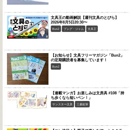
文具王の動画解説【週刊文具のとびら】
2026年8月5日20:30〜
Bun2
ブング・ジャム
文具王
【お知らせ】文具フリーマガジン「Bun2」
の定期購読者を募集しています！
Bun2
【連載マンガ】お楽しみは文房具 #108「持
ち歩くなら短いペン！」
サンスター文具
三菱鉛筆