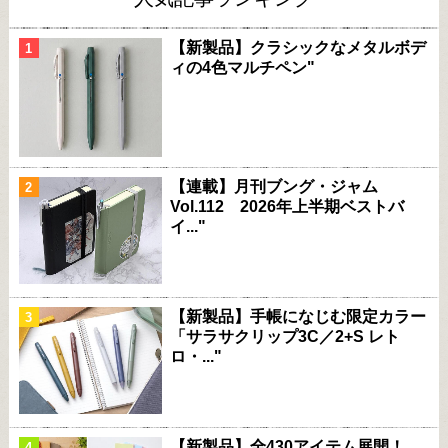
【新製品】クラシックなメタルボデ
ィの4色マルチペン"
【連載】月刊ブング・ジャム
Vol.112 2026年上半期ベストバ
イ..."
【新製品】手帳になじむ限定カラー
「サラサクリップ3C／2+S レト
ロ・..."
【新製品】全430アイテム展開！