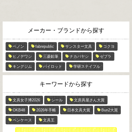
メーカー・ブランドから探す
ペノン
fabrepublic
サンスター文具
コクヨ
ヒノデワシ
三菱鉛筆
ナカバヤシ
ゼブラ
キングジム
パイロット
学研ステイフル
キーワードから探す
文具女子博2026
シール
文房具屋さん大賞
OKB48
2026年手帳
日本文具大賞
Bun2大賞
ペンケース
文具王