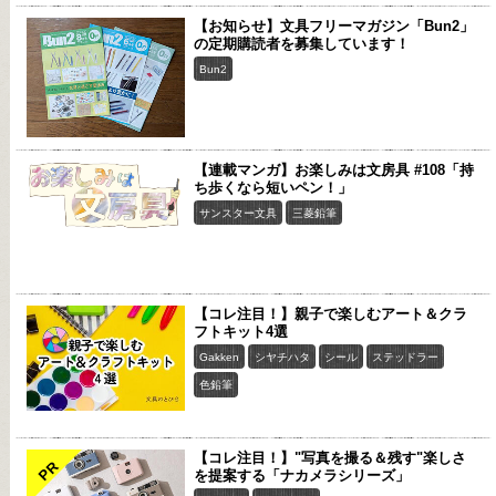
【お知らせ】文具フリーマガジン「Bun2」
の定期購読者を募集しています！
Bun2
【連載マンガ】お楽しみは文房具 #108「持
ち歩くなら短いペン！」
サンスター文具
三菱鉛筆
【コレ注目！】親子で楽しむアート＆クラ
フトキット4選
Gakken
シヤチハタ
シール
ステッドラー
色鉛筆
【コレ注目！】"写真を撮る＆残す"楽しさ
PR
を提案する「ナカメラシリーズ」