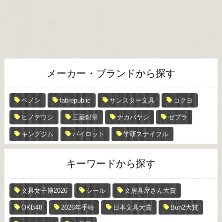
メーカー・ブランドから探す
ペノン
fabrepublic
サンスター文具
コクヨ
ヒノデワシ
三菱鉛筆
ナカバヤシ
ゼブラ
キングジム
パイロット
学研ステイフル
キーワードから探す
文具女子博2026
シール
文房具屋さん大賞
OKB48
2026年手帳
日本文具大賞
Bun2大賞