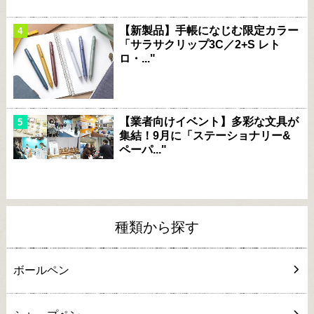
【新製品】手帳になじむ限定カラー
「サラサクリップ3C／2+S レト
ロ・..."
【業者向けイベント】多彩な文具が
集結！9月に「ステーショナリー&
ペーパ..."
種類から探す
ボールペン