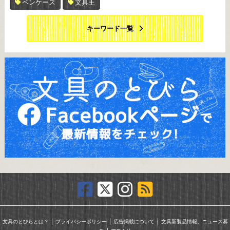
ペンケース
文具王
キーワード一覧
｜
｜
｜
文具のとびらとは？
プライバシーポリシー
広告掲載について
文具新製品情報、ニュース募