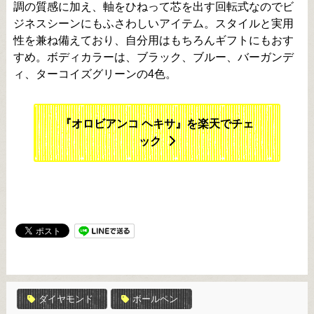
調の質感に加え、軸をひねって芯を出す回転式なのでビ
ジネスシーンにもふさわしいアイテム。スタイルと実用
性を兼ね備えており、自分用はもちろんギフトにもおす
すめ。ボディカラーは、ブラック、ブルー、バーガンデ
ィ、ターコイズグリーンの4色。
『オロビアンコ ヘキサ』を楽天でチェ
ック
ダイヤモンド
ボールペン