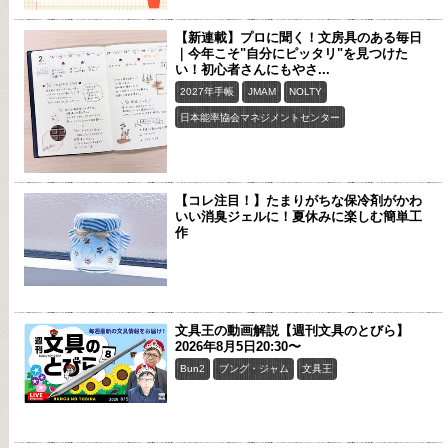
【新連載】プロに聞く！文房具のある毎日
｜今年こそ"自分にピッタリ"を見つけた
い！初心者さんにもやさ...
2027年手帳
JMAM
NOLTY
日本能率協会マネジメントセンター
【コレ注目！】たまりがちな保冷剤がかわ
いい消臭ジェルに！夏休みに楽しむ簡単工
作
文具王の動画解説【週刊文具のとびら】
2026年8月5日20:30〜
Bun2
ブング・ジャム
文具王