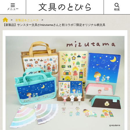
メニュー
検索
新製品＆ニュース
【新製品】サンスター文具がmizutamaさんと初コラボ♡限定オリジナル柄文具