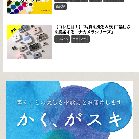
色鉛筆
【コレ注目！】"写真を撮る＆残す"楽しさ
PR
を提案する「ナカメラシリーズ」
アルバム
ナカバヤシ