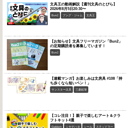
文具王の動画解説【週刊文具のとびら】
2026年8月5日20:30〜
Bun2
ブング・ジャム
文具王
【お知らせ】文具フリーマガジン「Bun2」
の定期購読者を募集しています！
Bun2
【連載マンガ】お楽しみは文房具 #108「持
ち歩くなら短いペン！」
サンスター文具
三菱鉛筆
【コレ注目！】親子で楽しむアート＆クラ
フトキット4選
Gakken
シヤチハタ
シール
ステッドラー