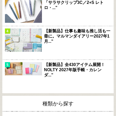
「サラサクリップ3C／2+S レト
ロ・..."
【新製品】仕事も趣味も推し活も一
冊に。マルマンダイアリー2027年1
月..."
【新製品】全430アイテム展開！
NOLTY 2027年版手帳・カレン
ダ..."
種類から探す