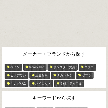
メーカー・ブランドから探す
ペノン
fabrepublic
サンスター文具
コクヨ
ヒノデワシ
三菱鉛筆
ナカバヤシ
ゼブラ
キングジム
パイロット
学研ステイフル
キーワードから探す