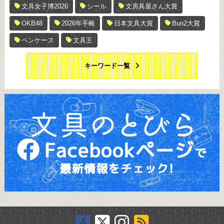
文具女子博2026
シール
文房具屋さん大賞
OKB48
2026年手帳
日本文具大賞
Bun2大賞
ペンケース
文具王
キーワード一覧