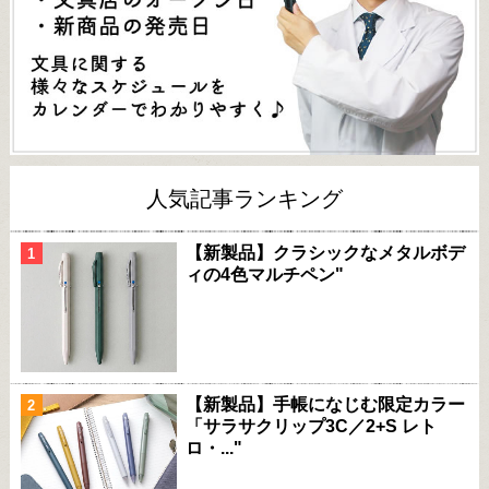
人気記事ランキング
【新製品】クラシックなメタルボデ
ィの4色マルチペン"
【新製品】手帳になじむ限定カラー
「サラサクリップ3C／2+S レト
ロ・..."