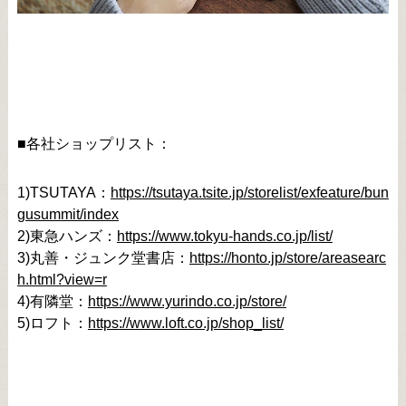
■各社ショップリスト：
1)TSUTAYA：
https://tsutaya.tsite.jp/storelist/exfeature/bun
gusummit/index
2)東急ハンズ：
https://www.tokyu-hands.co.jp/list/
3)丸善・ジュンク堂書店：
https://honto.jp/store/areasearc
h.html?view=r
4)有隣堂：
https://www.yurindo.co.jp/store/
5)ロフト：
https://www.loft.co.jp/shop_list/