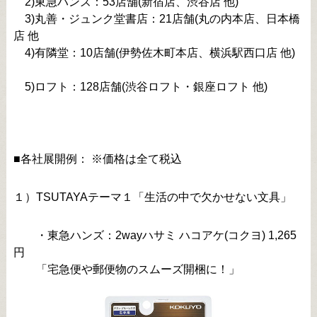
2)東急ハンズ：53店舗(新宿店、渋谷店 他)
3)丸善・ジュンク堂書店：21店舗(丸の内本店、日本橋
店 他
4)有隣堂：10店舗(伊勢佐木町本店、横浜駅西口店 他)
5)ロフト：128店舗(渋谷ロフト・銀座ロフト 他)
■各社展開例： ※価格は全て税込
１）TSUTAYAテーマ１「生活の中で欠かせない文具」
・東急ハンズ：2wayハサミ ハコアケ(コクヨ) 1,265
円
「宅急便や郵便物のスムーズ開梱に！」