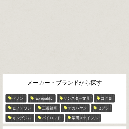
メーカー・ブランドから探す
ペノン
fabrepublic
サンスター文具
コクヨ
ヒノデワシ
三菱鉛筆
ナカバヤシ
ゼブラ
キングジム
パイロット
学研ステイフル