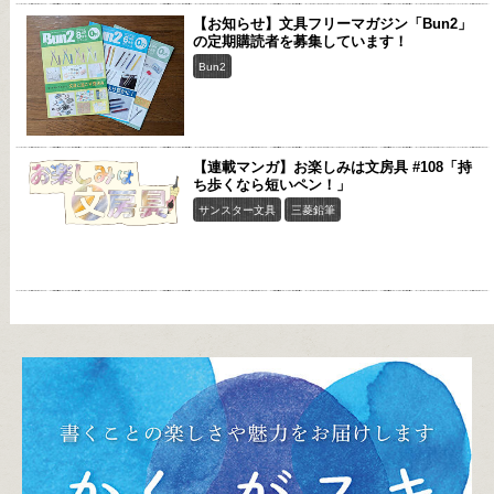
【お知らせ】文具フリーマガジン「Bun2」
の定期購読者を募集しています！
Bun2
【連載マンガ】お楽しみは文房具 #108「持
ち歩くなら短いペン！」
サンスター文具
三菱鉛筆