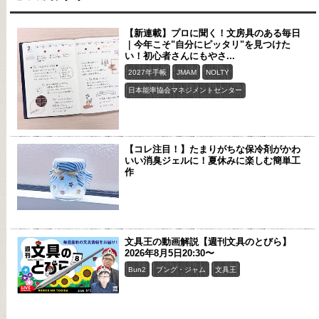
【新連載】プロに聞く！文房具のある毎日
｜今年こそ"自分にピッタリ"を見つけた
い！初心者さんにもやさ...
2027年手帳
JMAM
NOLTY
日本能率協会マネジメントセンター
【コレ注目！】たまりがちな保冷剤がかわ
いい消臭ジェルに！夏休みに楽しむ簡単工
作
文具王の動画解説【週刊文具のとびら】
2026年8月5日20:30〜
Bun2
ブング・ジャム
文具王