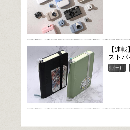
【連載】
ストバ
ノート