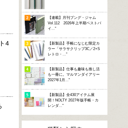
【連載】月刊ブング・ジャム
Vol.112 2026年上半期ベストバ
イ..."
ト4
【新製品】手帳になじむ限定カ
ラー「サラサクリップ3C／2+S
レトロ・..."
【新製品】仕事も趣味も推し活
も一冊に。マルマンダイアリー
2027年1月..."
【新製品】全430アイテム展
開！NOLTY 2027年版手帳・カ
る
レンダ..."