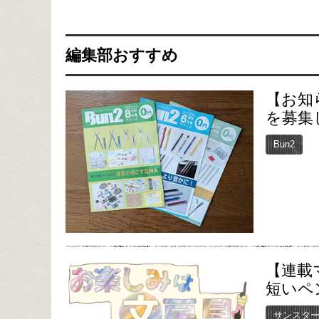
編集部おすすめ
【お知
を募集
Bun2
【連載
短いペ
サンスタ