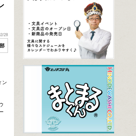
ン
02/28
部
ィン
ウ
ー