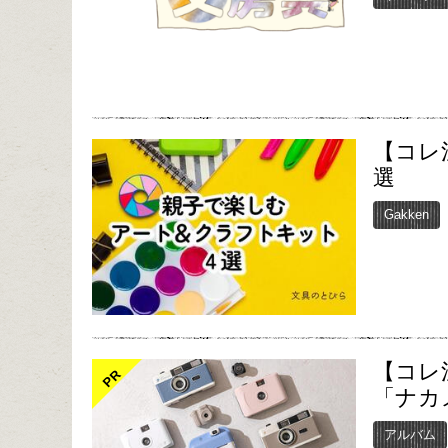
【コレ
選
Gakken
【コレ
PR
「ナカ
アルバム