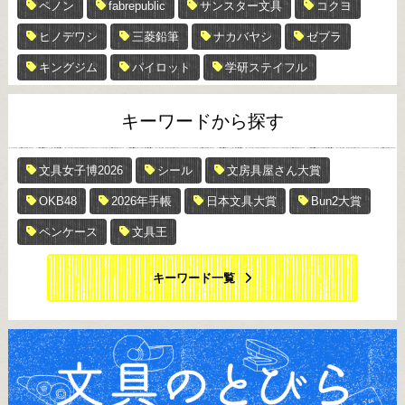
ペノン
fabrepublic
サンスター文具
コクヨ
ヒノデワシ
三菱鉛筆
ナカバヤシ
ゼブラ
キングジム
パイロット
学研ステイフル
キーワードから探す
文具女子博2026
シール
文房具屋さん大賞
OKB48
2026年手帳
日本文具大賞
Bun2大賞
ペンケース
文具王
キーワード一覧