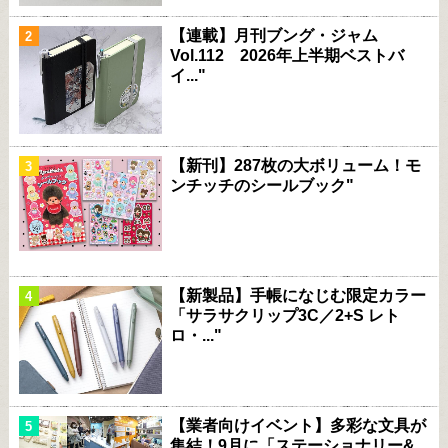
【連載】月刊ブング・ジャム
Vol.112 2026年上半期ベストバ
イ..."
【新刊】287枚の大ボリューム！モ
ンチッチのシールブック"
【新製品】手帳になじむ限定カラー
「サラサクリップ3C／2+S レト
ロ・..."
【業者向けイベント】多彩な文具が
集結！9月に「ステーショナリー&