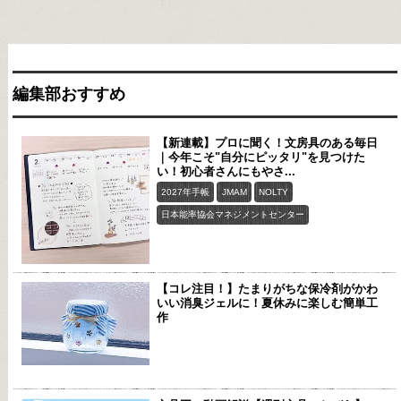
編集部おすすめ
【新連載】プロに聞く！文房具のある毎日
｜今年こそ"自分にピッタリ"を見つけた
い！初心者さんにもやさ...
2027年手帳
JMAM
NOLTY
日本能率協会マネジメントセンター
【コレ注目！】たまりがちな保冷剤がかわ
いい消臭ジェルに！夏休みに楽しむ簡単工
作