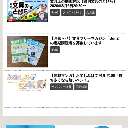
文具王の動画解説【週刊文具のとびら】
2026年8月5日20:30〜
Bun2
ブング・ジャム
文具王
【お知らせ】文具フリーマガジン「Bun2」
の定期購読者を募集しています！
Bun2
【連載マンガ】お楽しみは文房具 #108「持
ち歩くなら短いペン！」
サンスター文具
三菱鉛筆