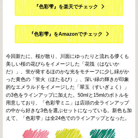
『色彩雫』を楽天でチェック
『色彩雫』をAmazonでチェック
今回新たに、桜が散り、川面にゆったりと流れる儚くも
美しい桜の花びらをイメージした「花筏（はないか
だ）」、蛍が発するほのかな光をモチーフに少し緑がか
った黄色の「蛍火（ほたるび）」、深い緑の輝きが印象
的なエメラルドをイメージした「翠玉（すいぎょく）」
の3色をラインアップに加えた。50mlと15mlのボトルを
用意しており、「色彩雫ミニ」は店頭の全ラインアップ
の中から好きな3色を選ぶセットになっている。新色も加
えて、「色彩雫」は全24色でのラインアップとなった。