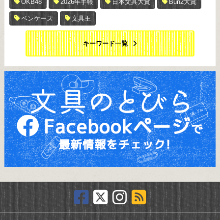
OKB48
2026年手帳
日本文具大賞
Bun2大賞
ペンケース
文具王
キーワード一覧