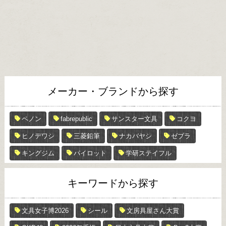
メーカー・ブランドから探す
ペノン
fabrepublic
サンスター文具
コクヨ
ヒノデワシ
三菱鉛筆
ナカバヤシ
ゼブラ
キングジム
パイロット
学研ステイフル
キーワードから探す
文具女子博2026
シール
文房具屋さん大賞