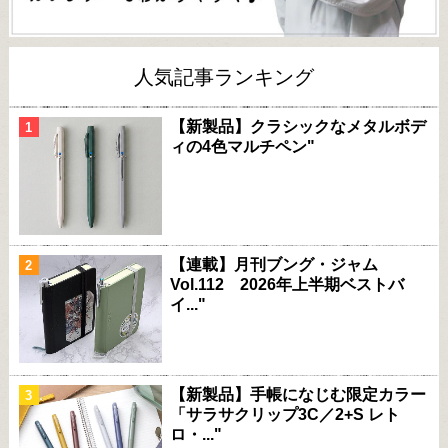
人気記事ランキング
【新製品】クラシックなメタルボデ
ィの4色マルチペン"
【連載】月刊ブング・ジャム
Vol.112 2026年上半期ベストバ
イ..."
【新製品】手帳になじむ限定カラー
「サラサクリップ3C／2+S レト
ロ・..."