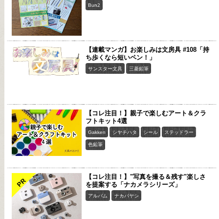
Bun2
【連載マンガ】お楽しみは文房具 #108「持
ち歩くなら短いペン！」
サンスター文具
三菱鉛筆
【コレ注目！】親子で楽しむアート＆クラ
フトキット4選
Gakken
シヤチハタ
シール
ステッドラー
色鉛筆
【コレ注目！】"写真を撮る＆残す"楽しさ
PR
を提案する「ナカメラシリーズ」
アルバム
ナカバヤシ