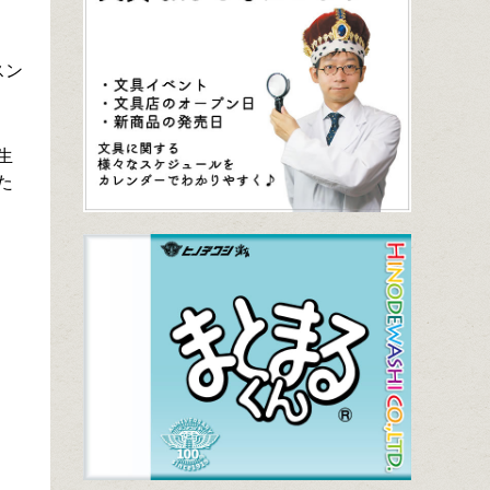
スン
生
た