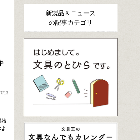
新製品＆ニュース
の記事カテゴリ
キ
07/13
開始
およ