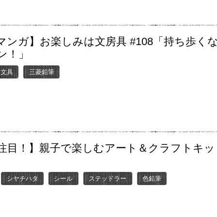
マンガ】お楽しみは文房具 #108「持ち歩く
ン！」
ー文具
三菱鉛筆
注目！】親子で楽しむアート＆クラフトキッ
シヤチハタ
シール
ステッドラー
色鉛筆