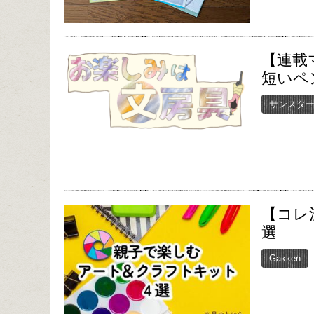
【連載
短いペ
サンスタ
【コレ
選
Gakken