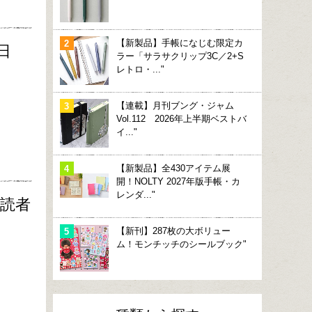
【新製品】手帳になじむ限定カ
日
ラー「サラサクリップ3C／2+S
レトロ・..."
【連載】月刊ブング・ジャム
Vol.112 2026年上半期ベストバ
イ..."
【新製品】全430アイテム展
開！NOLTY 2027年版手帳・カ
レンダ..."
購読者
【新刊】287枚の大ボリュー
ム！モンチッチのシールブック"