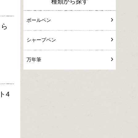
種類から探す
ボールペン
なら
シャープペン
万年筆
ト4