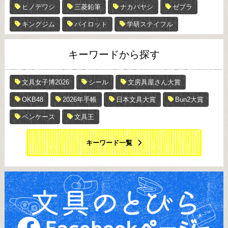
ヒノデワシ
三菱鉛筆
ナカバヤシ
ゼブラ
キングジム
パイロット
学研ステイフル
キーワードから探す
文具女子博2026
シール
文房具屋さん大賞
OKB48
2026年手帳
日本文具大賞
Bun2大賞
ペンケース
文具王
キーワード一覧