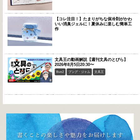
【コレ注目！】たまりがちな保冷剤がかわ
いい消臭ジェルに！夏休みに楽しむ簡単工
作
文具王の動画解説【週刊文具のとびら】
2026年8月5日20:30〜
Bun2
ブング・ジャム
文具王