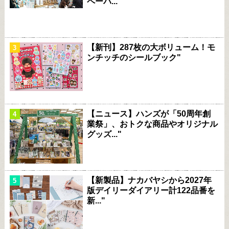
ペーパ..."
【新刊】287枚の大ボリューム！モ
ンチッチのシールブック"
【ニュース】ハンズが「50周年創
業祭」、おトクな商品やオリジナル
グッズ..."
【新製品】ナカバヤシから2027年
版デイリーダイアリー計122品番を
新..."