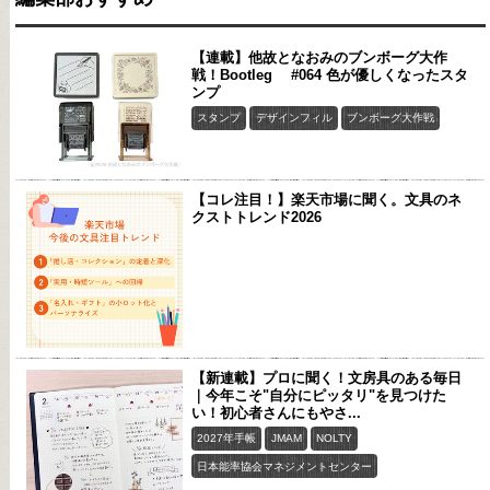
【連載】他故となおみのブンボーグ大作
戦！Bootleg #064 色が優しくなったスタ
ンプ
スタンプ
デザインフィル
ブンボーグ大作戦
【コレ注目！】楽天市場に聞く。文具のネ
クストトレンド2026
【新連載】プロに聞く！文房具のある毎日
｜今年こそ"自分にピッタリ"を見つけた
い！初心者さんにもやさ...
2027年手帳
JMAM
NOLTY
日本能率協会マネジメントセンター