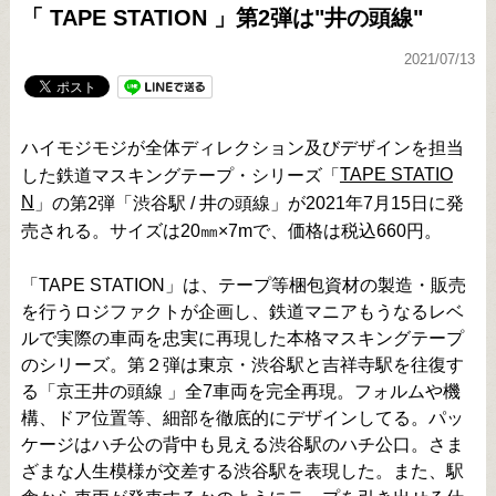
「 TAPE STATION 」第2弾は"井の頭線"
2021/07/13
ハイモジモジが全体ディレクション及びデザインを担当
TAPE STATIO
した鉄道マスキングテープ・シリーズ「
N
」の第2弾「渋谷駅 / 井の頭線」が2021年7月15日に発
売される。サイズは20㎜×7mで、価格は税込660円。
「TAPE STATION」は、テープ等梱包資材の製造・販売
を行うロジファクトが企画し、鉄道マニアもうなるレベ
ルで実際の車両を忠実に再現した本格マスキングテープ
のシリーズ。第２弾は東京・渋谷駅と吉祥寺駅を往復す
る「京王井の頭線 」全7車両を完全再現。フォルムや機
構、ドア位置等、細部を徹底的にデザインしてる。パッ
ケージはハチ公の背中も見える渋谷駅のハチ公口。さま
ざまな人生模様が交差する渋谷駅を表現した。また、駅