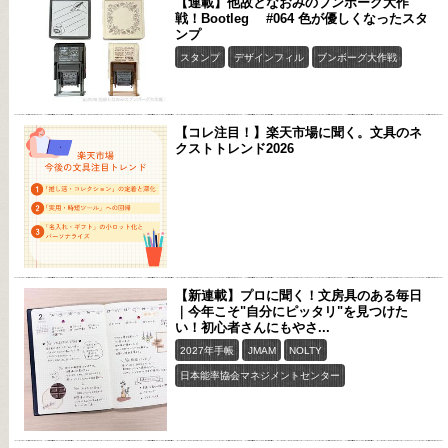
【連載】他故となおみのブンボーグ大作
戦！Bootleg #064 色が優しくなったスタ
ンプ
スタンプ
デザインフィル
ブンボーグ大作戦
【コレ注目！】楽天市場に聞く。文具のネ
クストトレンド2026
【新連載】プロに聞く！文房具のある毎日
｜今年こそ"自分にピッタリ"を見つけた
い！初心者さんにもやさ...
2027年手帳
JMAM
NOLTY
日本能率協会マネジメントセンター