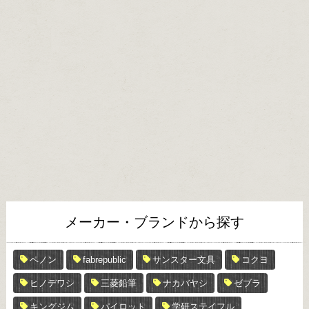
メーカー・ブランドから探す
ペノン
fabrepublic
サンスター文具
コクヨ
ヒノデワシ
三菱鉛筆
ナカバヤシ
ゼブラ
キングジム
パイロット
学研ステイフル