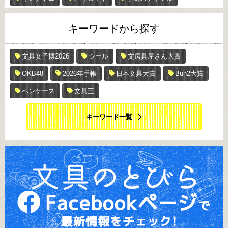
キーワードから探す
文具女子博2026
シール
文房具屋さん大賞
OKB48
2026年手帳
日本文具大賞
Bun2大賞
ペンケース
文具王
キーワード一覧