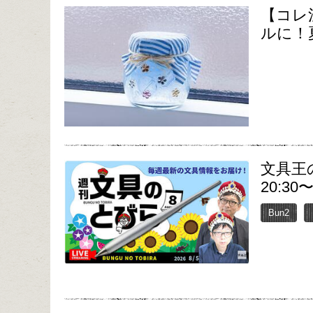
【コレ
ルに！
文具王
20:30
Bun2