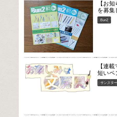
【お知
を募集
Bun2
【連載
短いペ
サンスタ