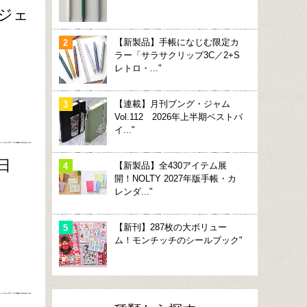
ジェ
【新製品】手帳になじむ限定カ
ラー「サラサクリップ3C／2+S
レトロ・..."
【連載】月刊ブング・ジャム
Vol.112 2026年上半期ベストバ
イ..."
日
【新製品】全430アイテム展
開！NOLTY 2027年版手帳・カ
レンダ..."
【新刊】287枚の大ボリュー
ム！モンチッチのシールブック"