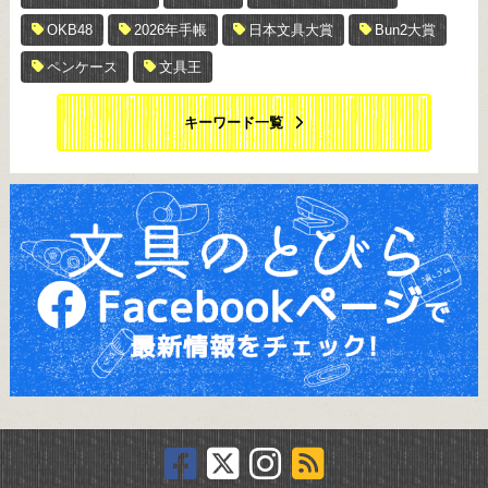
OKB48
2026年手帳
日本文具大賞
Bun2大賞
ペンケース
文具王
キーワード一覧