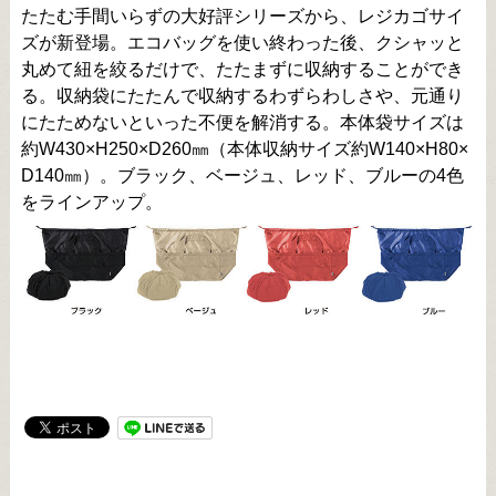
たたむ手間いらずの大好評シリーズから、レジカゴサイ
ズが新登場。エコバッグを使い終わった後、クシャッと
丸めて紐を絞るだけで、たたまずに収納することができ
る。収納袋にたたんで収納するわずらわしさや、元通り
にたためないといった不便を解消する。本体袋サイズは
約W430×H250×D260㎜（本体収納サイズ約W140×H80×
D140㎜）。ブラック、ベージュ、レッド、ブルーの4色
をラインアップ。