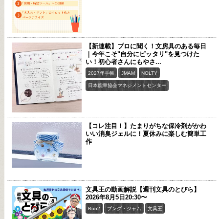
【新連載】プロに聞く！文房具のある毎日
｜今年こそ"自分にピッタリ"を見つけた
い！初心者さんにもやさ...
2027年手帳
JMAM
NOLTY
日本能率協会マネジメントセンター
【コレ注目！】たまりがちな保冷剤がかわ
いい消臭ジェルに！夏休みに楽しむ簡単工
作
文具王の動画解説【週刊文具のとびら】
2026年8月5日20:30〜
Bun2
ブング・ジャム
文具王