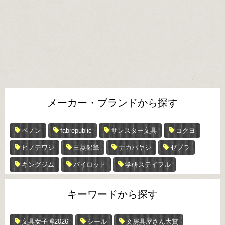
メーカー・ブランドから探す
ペノン
fabrepublic
サンスター文具
コクヨ
ヒノデワシ
三菱鉛筆
ナカバヤシ
ゼブラ
キングジム
パイロット
学研ステイフル
キーワードから探す
文具女子博2026
シール
文房具屋さん大賞