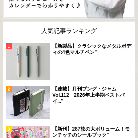
人気記事ランキング
【新製品】クラシックなメタルボデ
ィの4色マルチペン"
【連載】月刊ブング・ジャム
Vol.112 2026年上半期ベストバ
イ..."
【新刊】287枚の大ボリューム！モ
ンチッチのシールブック"