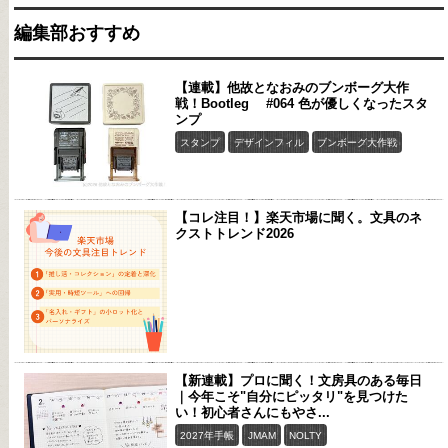
編集部おすすめ
【連載】他故となおみのブンボーグ大作
戦！Bootleg #064 色が優しくなったスタ
ンプ
スタンプ
デザインフィル
ブンボーグ大作戦
【コレ注目！】楽天市場に聞く。文具のネ
クストトレンド2026
【新連載】プロに聞く！文房具のある毎日
｜今年こそ"自分にピッタリ"を見つけた
い！初心者さんにもやさ...
2027年手帳
JMAM
NOLTY