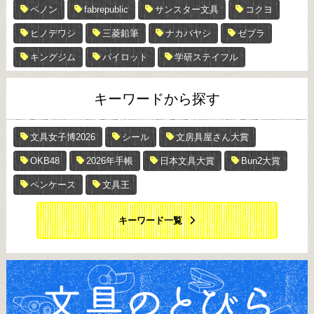
ペノン
fabrepublic
サンスター文具
コクヨ
ヒノデワシ
三菱鉛筆
ナカバヤシ
ゼブラ
キングジム
パイロット
学研ステイフル
キーワードから探す
文具女子博2026
シール
文房具屋さん大賞
OKB48
2026年手帳
日本文具大賞
Bun2大賞
ペンケース
文具王
キーワード一覧