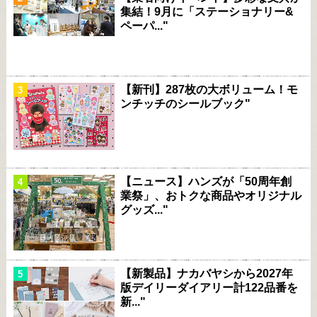
集結！9月に「ステーショナリー&
ペーパ..."
【新刊】287枚の大ボリューム！モ
ンチッチのシールブック"
【ニュース】ハンズが「50周年創
業祭」、おトクな商品やオリジナル
グッズ..."
【新製品】ナカバヤシから2027年
版デイリーダイアリー計122品番を
新..."