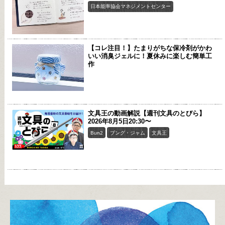
日本能率協会マネジメントセンター
【コレ注目！】たまりがちな保冷剤がかわ
いい消臭ジェルに！夏休みに楽しむ簡単工
作
文具王の動画解説【週刊文具のとびら】
2026年8月5日20:30〜
Bun2
ブング・ジャム
文具王