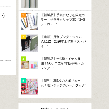
なら
【新製品】手帳になじむ限定カ
ラー「サラサクリップ3C／2+S
レトロ・..."
【連載】月刊ブング・ジャム
Vol.112 2026年上半期ベストバ
イ..."
【新製品】全430アイテム展
開！NOLTY 2027年版手帳・カ
レンダ..."
【新刊】287枚の大ボリュー
ム！モンチッチのシールブック"