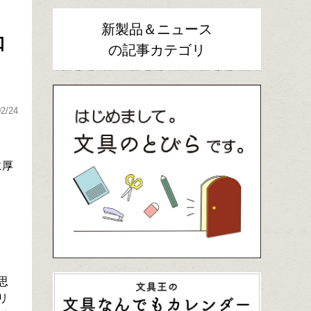
新製品＆ニュース
口
の記事カテゴリ
02/24
に厚
思
リ