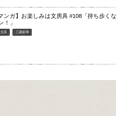
マンガ】お楽しみは文房具 #108「持ち歩く
ン！」
ー文具
三菱鉛筆