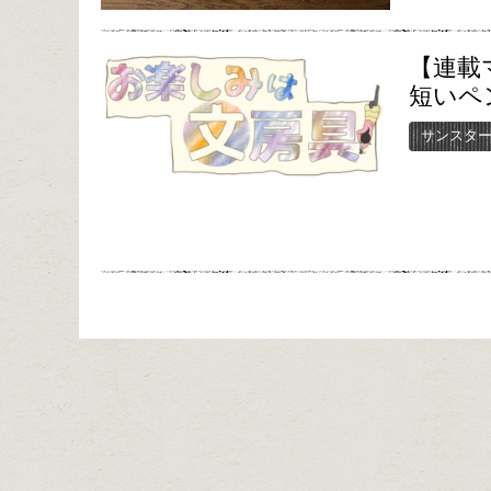
【連載
短いペ
サンスタ