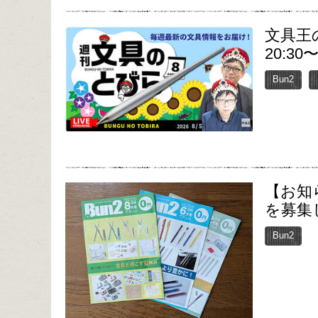
文具王
20:30
Bun2
【お知
を募集
Bun2