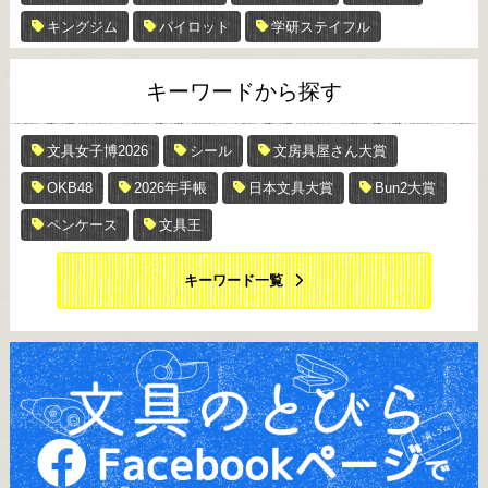
キングジム
パイロット
学研ステイフル
キーワードから探す
文具女子博2026
シール
文房具屋さん大賞
OKB48
2026年手帳
日本文具大賞
Bun2大賞
ペンケース
文具王
キーワード一覧