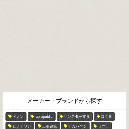
メーカー・ブランドから探す
ペノン
fabrepublic
サンスター文具
コクヨ
ヒノデワシ
三菱鉛筆
ナカバヤシ
ゼブラ