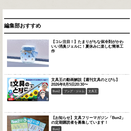
編集部おすすめ
【コレ注目！】たまりがちな保冷剤がかわ
いい消臭ジェルに！夏休みに楽しむ簡単工
作
文具王の動画解説【週刊文具のとびら】
2026年8月5日20:30〜
Bun2
ブング・ジャム
文具王
【お知らせ】文具フリーマガジン「Bun2」
の定期購読者を募集しています！
Bun2