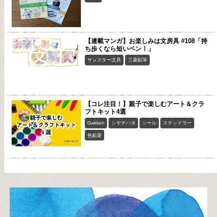
【連載マンガ】お楽しみは文房具 #108「持
ち歩くなら短いペン！」
サンスター文具
三菱鉛筆
【コレ注目！】親子で楽しむアート＆クラ
フトキット4選
Gakken
シヤチハタ
シール
ステッドラー
色鉛筆