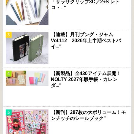
「サラサクリップ3C／2+S レト
ロ・..."
【連載】月刊ブング・ジャム
Vol.112 2026年上半期ベストバ
イ..."
【新製品】全430アイテム展開！
NOLTY 2027年版手帳・カレン
ダ..."
【新刊】287枚の大ボリューム！モ
ンチッチのシールブック"