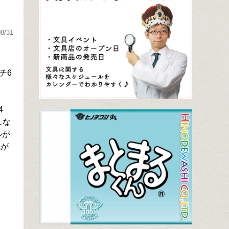
08/31
チ6
4
ュな
ルが
先が