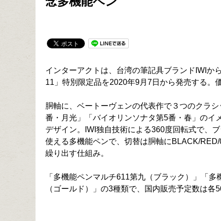
念多機能ペン
インターアクトは、台湾の筆記具ブランドIWIか
11」特別限定品を2020年9月7日から発売する。価
胴軸に、ベートーヴェンの代表作で３つのクラシッ
番・月光」「バイオリンソナタ第5番・春」のイ
デザイン。IWI独自技術による360度回転式で、
使える多機能ペンで、切替は胴軸にBLACK/RED
繰り出す仕組み。
「多機能ペンマルチ611第九（ブラック）」「多機
（ゴールド）」の3種類で、国内販売予定数は各5