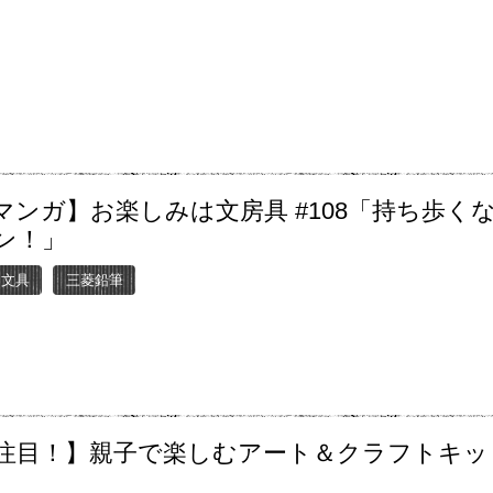
マンガ】お楽しみは文房具 #108「持ち歩く
ン！」
ー文具
三菱鉛筆
注目！】親子で楽しむアート＆クラフトキッ