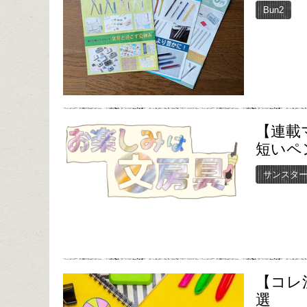
Bun2
【連載
短いペ
サンスタ
【コレ
選