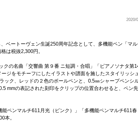
2020/
ら、ベートーヴェン生誕250周年記念として、多機能ペン「マル
格は税抜2,300円。
クの名曲「交響曲 第９番 ニ短調・合唱」「ピアノソナタ第1
メージをモチーフにしたイラストや譜面を施したスタイリッシ
ブラック、レッドの２色のボールペンと、0.5㎜シャープペンシ
/0.5 mmの表記された刻印をクリップの位置合わせると、ペン
能ペンマルチ611月光（ピンク）」「多機能ペンマルチ611春
00本。