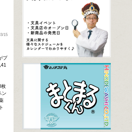
03/15
がプ
41
0枚
ペン
薬
ト