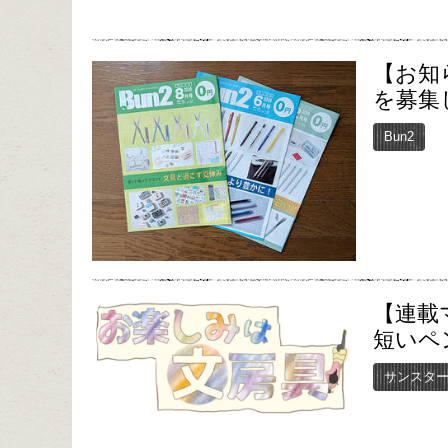
【お知
を募集
Bun2
【連載
短いペ
サンスタ