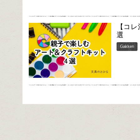
【コレ
選
Gakken