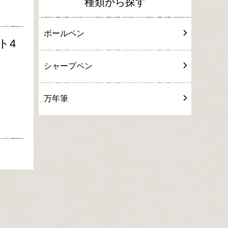
種類から探す
ボールペン
ト4
シャープペン
万年筆