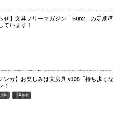
らせ】文具フリーマガジン「Bun2」の定期
しています！
マンガ】お楽しみは文房具 #108「持ち歩く
ン！」
ー文具
三菱鉛筆