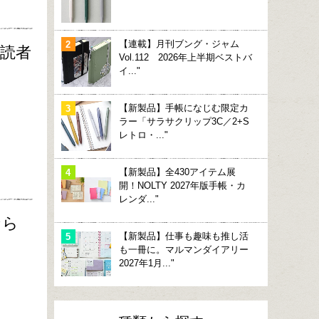
【連載】月刊ブング・ジャム
購読者
Vol.112 2026年上半期ベストバ
イ..."
【新製品】手帳になじむ限定カ
ラー「サラサクリップ3C／2+S
レトロ・..."
【新製品】全430アイテム展
開！NOLTY 2027年版手帳・カ
レンダ..."
なら
【新製品】仕事も趣味も推し活
も一冊に。マルマンダイアリー
2027年1月..."