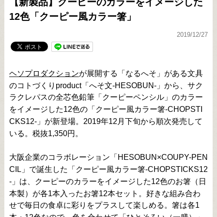
【新製品】クーピーのカラーをイメージした
12色「クーピー風カラー箸」
2019/12/27
ヘソプロダクション
が展開する「なるへそ」がある文具
のコトづくりproduct「へそ文-HESOBUN-」から、サク
ラクレパスの全芯色鉛筆「クーピーペンシル」のカラー
をイメージした12色の「クーピー風カラー箸-CHOPSTI
CKS12-」が新登場。2019年12月下旬から順次発売して
いる。税抜1,350円。
大阪企業のコラボレーション「HESOBUN×COUPY-PEN
CIL」で誕生した「クーピー風カラー箸-CHOPSTICKS12
-」は、クーピーのカラーをイメージした12色のお箸（日
本製）が各1本入ったお箸12本セット。好きな組み合わ
せで毎日の食卓に彩りをプラスして楽しめる。箸は各1