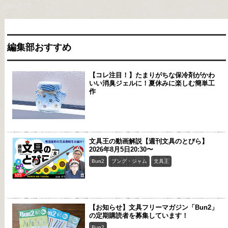
編集部おすすめ
【コレ注目！】たまりがちな保冷剤がかわ
いい消臭ジェルに！夏休みに楽しむ簡単工
作
文具王の動画解説【週刊文具のとびら】
2026年8月5日20:30〜
Bun2
ブング・ジャム
文具王
【お知らせ】文具フリーマガジン「Bun2」
の定期購読者を募集しています！
Bun2