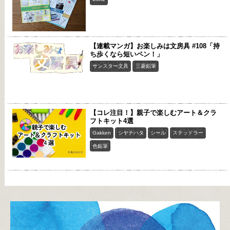
【連載マンガ】お楽しみは文房具 #108「持
ち歩くなら短いペン！」
サンスター文具
三菱鉛筆
【コレ注目！】親子で楽しむアート＆クラ
フトキット4選
Gakken
シヤチハタ
シール
ステッドラー
色鉛筆