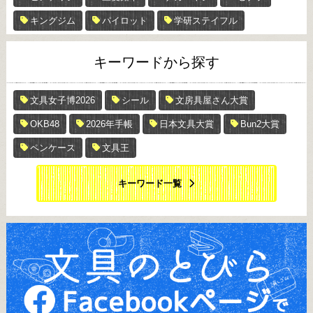
キングジム
パイロット
学研ステイフル
キーワードから探す
文具女子博2026
シール
文房具屋さん大賞
OKB48
2026年手帳
日本文具大賞
Bun2大賞
ペンケース
文具王
キーワード一覧