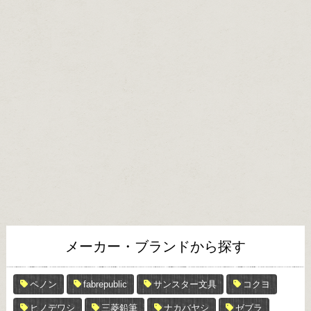
メーカー・ブランドから探す
ペノン
fabrepublic
サンスター文具
コクヨ
ヒノデワシ
三菱鉛筆
ナカバヤシ
ゼブラ