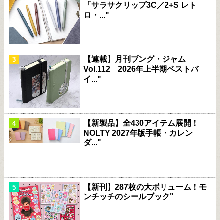
「サラサクリップ3C／2+S レト
ロ・..."
【連載】月刊ブング・ジャム
Vol.112 2026年上半期ベストバ
イ..."
【新製品】全430アイテム展開！
NOLTY 2027年版手帳・カレン
ダ..."
【新刊】287枚の大ボリューム！モ
ンチッチのシールブック"