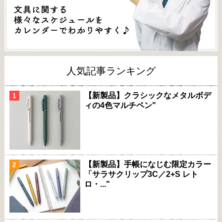
人気記事ランキング
【新製品】クラシックなメタルボデ
ィの4色マルチペン"
【新製品】手帳になじむ限定カラー
「サラサクリップ3C／2+S レト
ロ・..."