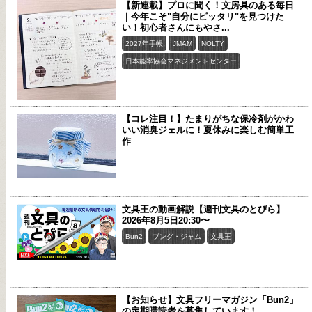
【新連載】プロに聞く！文房具のある毎日
｜今年こそ"自分にピッタリ"を見つけた
い！初心者さんにもやさ...
2027年手帳
JMAM
NOLTY
日本能率協会マネジメントセンター
【コレ注目！】たまりがちな保冷剤がかわ
いい消臭ジェルに！夏休みに楽しむ簡単工
作
文具王の動画解説【週刊文具のとびら】
2026年8月5日20:30〜
Bun2
ブング・ジャム
文具王
【お知らせ】文具フリーマガジン「Bun2」
の定期購読者を募集しています！