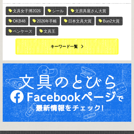
文具女子博2026
シール
文房具屋さん大賞
OKB48
2026年手帳
日本文具大賞
Bun2大賞
ペンケース
文具王
キーワード一覧