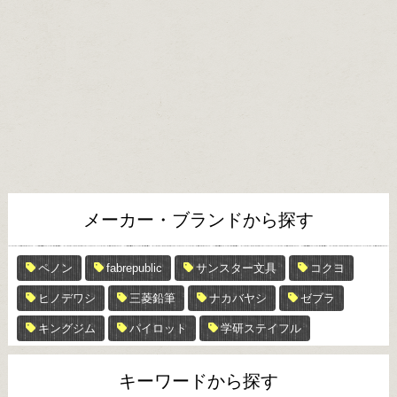
メーカー・ブランドから探す
ペノン
fabrepublic
サンスター文具
コクヨ
ヒノデワシ
三菱鉛筆
ナカバヤシ
ゼブラ
キングジム
パイロット
学研ステイフル
キーワードから探す