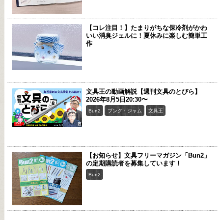
【コレ注目！】たまりがちな保冷剤がかわ
いい消臭ジェルに！夏休みに楽しむ簡単工
作
文具王の動画解説【週刊文具のとびら】
2026年8月5日20:30〜
Bun2
ブング・ジャム
文具王
【お知らせ】文具フリーマガジン「Bun2」
の定期購読者を募集しています！
Bun2