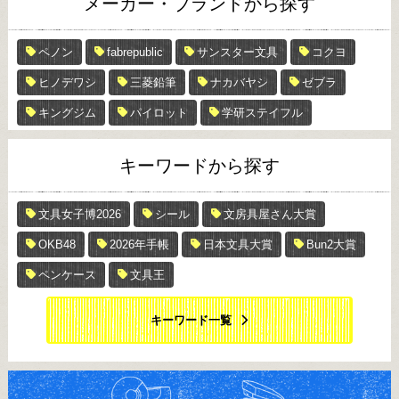
メーカー・ブランドから探す
ペノン
fabrepublic
サンスター文具
コクヨ
ヒノデワシ
三菱鉛筆
ナカバヤシ
ゼブラ
キングジム
パイロット
学研ステイフル
キーワードから探す
文具女子博2026
シール
文房具屋さん大賞
OKB48
2026年手帳
日本文具大賞
Bun2大賞
ペンケース
文具王
キーワード一覧