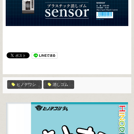
ヒノデワシ
消しゴム