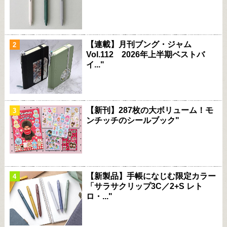
【連載】月刊ブング・ジャム
Vol.112 2026年上半期ベストバ
イ..."
【新刊】287枚の大ボリューム！モ
ンチッチのシールブック"
【新製品】手帳になじむ限定カラー
「サラサクリップ3C／2+S レト
ロ・..."