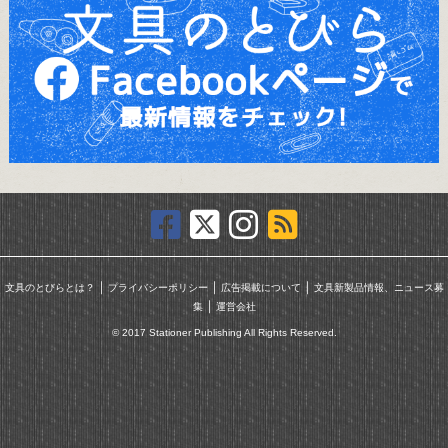
｜
｜
｜
文具のとびらとは？
プライバシーポリシー
広告掲載について
文具新製品情報、ニュース募
｜
集
運営会社
© 2017 Stationer Publishing All Rights Reserved.