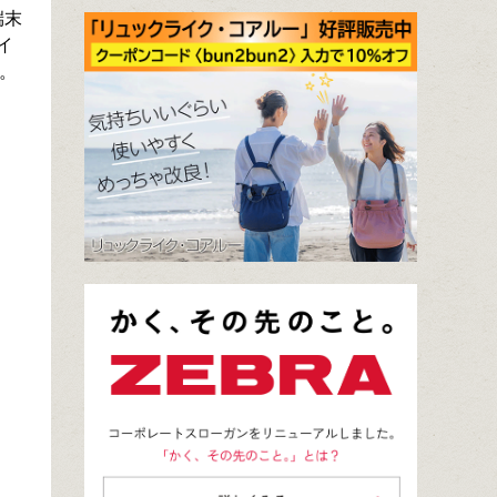
端末
イ
）。