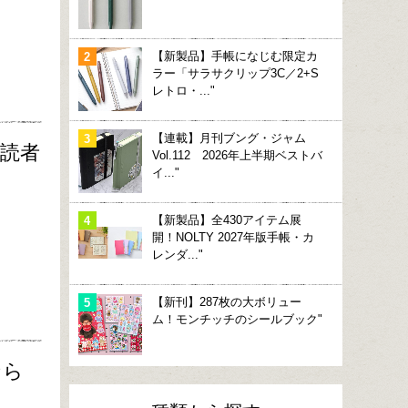
【新製品】手帳になじむ限定カ
ラー「サラサクリップ3C／2+S
レトロ・..."
【連載】月刊ブング・ジャム
購読者
Vol.112 2026年上半期ベストバ
イ..."
【新製品】全430アイテム展
開！NOLTY 2027年版手帳・カ
レンダ..."
【新刊】287枚の大ボリュー
ム！モンチッチのシールブック"
なら