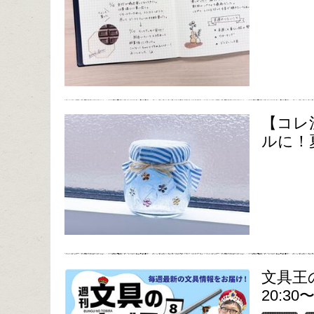
【コレ
ルに！
文具王
20:30