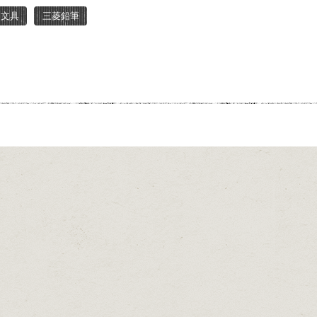
ー文具
三菱鉛筆