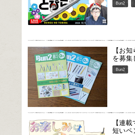
Bun2
【お知
を募集
Bun2
【連載
短いペ