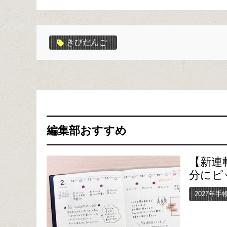
きびだんご
編集部おすすめ
【新連
分にピ
2027年手