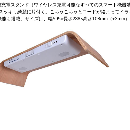
無線充電スタンド（ワイヤレス充電可能なすべてのスマート機器
スッキリ綺麗に片付く。ごちゃごちゃとコードが絡まってイラ
も搭載。サイズは、幅595×長さ238×高さ108mm（±3mm