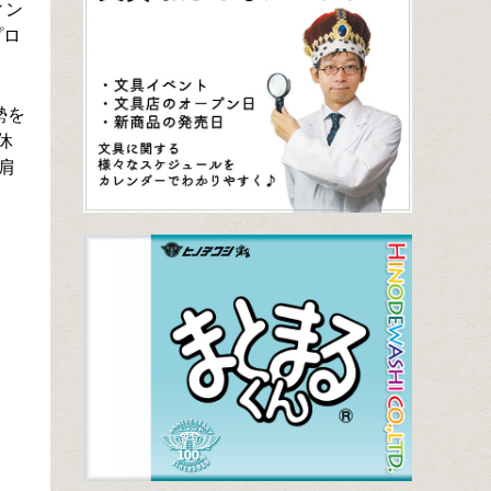
ィン
プロ
勢を
休
肩