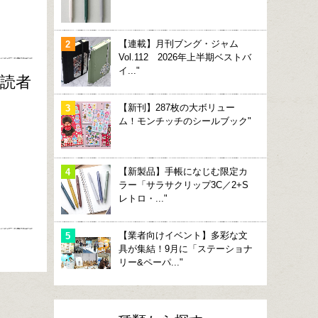
【連載】月刊ブング・ジャム
Vol.112 2026年上半期ベストバ
イ..."
購読者
【新刊】287枚の大ボリュー
ム！モンチッチのシールブック"
【新製品】手帳になじむ限定カ
ラー「サラサクリップ3C／2+S
レトロ・..."
【業者向けイベント】多彩な文
具が集結！9月に「ステーショナ
リー&ペーパ..."