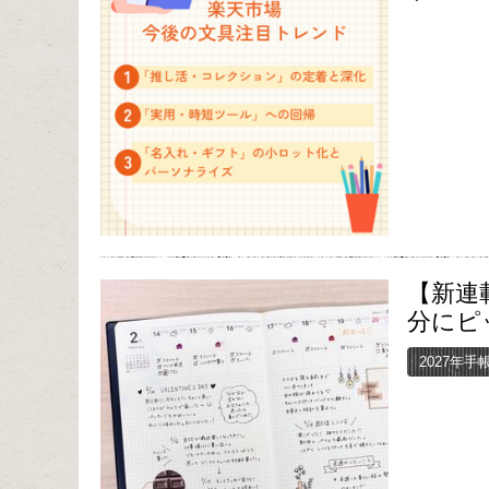
【新連
分にピ
2027年手