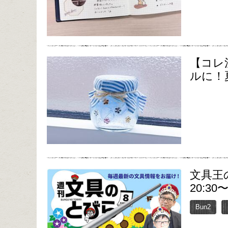
【コレ
ルに！
文具王
20:30
Bun2