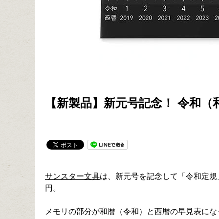
【新製品】新元号記念！ 令和（
サンスター文具
は、新元号を記念して「令和定規」
円。
メモリの部分が和暦（令和）と西暦の早見表にな