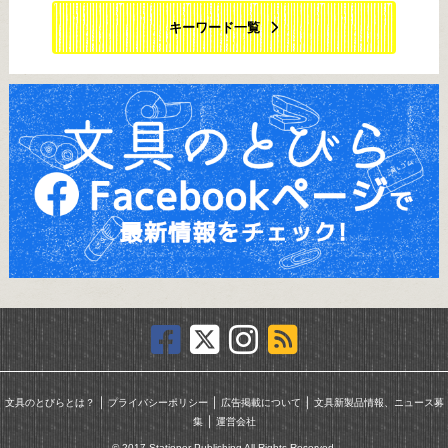
キーワード一覧
｜
｜
｜
文具のとびらとは？
プライバシーポリシー
広告掲載について
文具新製品情報、ニュース募
｜
集
運営会社
© 2017 Stationer Publishing All Rights Reserved.