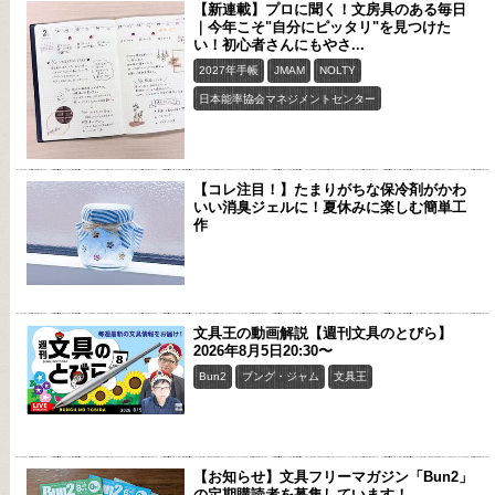
【新連載】プロに聞く！文房具のある毎日
｜今年こそ"自分にピッタリ"を見つけた
い！初心者さんにもやさ...
2027年手帳
JMAM
NOLTY
日本能率協会マネジメントセンター
【コレ注目！】たまりがちな保冷剤がかわ
いい消臭ジェルに！夏休みに楽しむ簡単工
作
文具王の動画解説【週刊文具のとびら】
2026年8月5日20:30〜
Bun2
ブング・ジャム
文具王
【お知らせ】文具フリーマガジン「Bun2」
の定期購読者を募集しています！