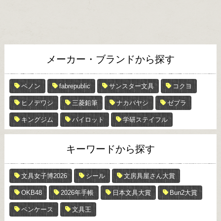
メーカー・ブランドから探す
ペノン
fabrepublic
サンスター文具
コクヨ
ヒノデワシ
三菱鉛筆
ナカバヤシ
ゼブラ
キングジム
パイロット
学研ステイフル
キーワードから探す
文具女子博2026
シール
文房具屋さん大賞
OKB48
2026年手帳
日本文具大賞
Bun2大賞
ペンケース
文具王