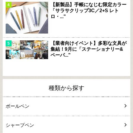
【新製品】手帳になじむ限定カラー
「サラサクリップ3C／2+S レト
ロ・..."
【業者向けイベント】多彩な文具が
集結！9月に「ステーショナリー&
ペーパ..."
種類から探す
ボールペン
シャープペン