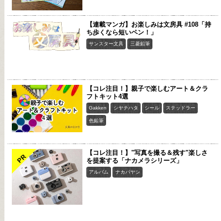
【連載マンガ】お楽しみは文房具 #108「持
ち歩くなら短いペン！」
サンスター文具
三菱鉛筆
【コレ注目！】親子で楽しむアート＆クラ
フトキット4選
Gakken
シヤチハタ
シール
ステッドラー
色鉛筆
【コレ注目！】"写真を撮る＆残す"楽しさ
PR
を提案する「ナカメラシリーズ」
アルバム
ナカバヤシ