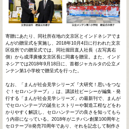
寄贈にあたり、同社所在地の文京区とインドネシアでま
んがの贈呈式を実施し、2018年10月4日に行われた文京
区役所での贈呈式では、同社堀田直人社長（左写真右
側）から成澤廣修文京区長に同書を贈呈。また、インド
ネシアでは2018年9月18日に、首都ジャカルタの公立メ
ンテン第1小学校で贈呈式を行った。
なお、「まんが社会見学シリーズ『大研究！思いをつな
ぐ！セロハンテープ』」は、講談社ビーシーが編集・発
行する「まんが社会見学シリーズ」の最新刊で、まんが
でセロハンテープの誕生ヒストリーや製造工程などをわ
かりやすく解説し、セロハンテープの良さを知ってもら
う内容になっている。2018年がニチバン創業100周年と
セロテープ
発売70周年であり、それを記念して制作さ
®