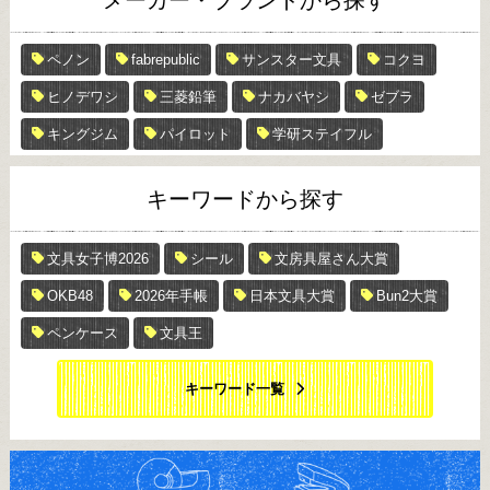
ペノン
fabrepublic
サンスター文具
コクヨ
ヒノデワシ
三菱鉛筆
ナカバヤシ
ゼブラ
キングジム
パイロット
学研ステイフル
キーワードから探す
文具女子博2026
シール
文房具屋さん大賞
OKB48
2026年手帳
日本文具大賞
Bun2大賞
ペンケース
文具王
キーワード一覧