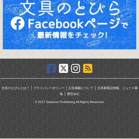
｜
｜
｜
文具のとびらとは？
プライバシーポリシー
広告掲載について
文具新製品情報、ニュース募
｜
集
運営会社
© 2017 Stationer Publishing All Rights Reserved.