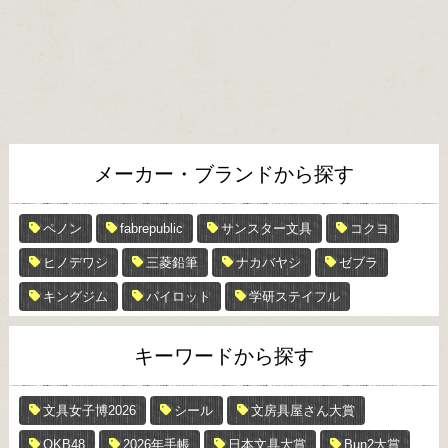
メーカー・ブランドから探す
ペノン
fabrepublic
サンスター文具
コクヨ
ヒノデワシ
三菱鉛筆
ナカバヤシ
ゼブラ
キングジム
パイロット
学研ステイフル
キーワードから探す
文具女子博2026
シール
文房具屋さん大賞
OKB48
2026年手帳
日本文具大賞
Bun2大賞