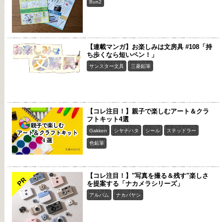
Bun2
【連載マンガ】お楽しみは文房具 #108「持
ち歩くなら短いペン！」
サンスター文具
三菱鉛筆
【コレ注目！】親子で楽しむアート＆クラ
フトキット4選
Gakken
シヤチハタ
シール
ステッドラー
色鉛筆
【コレ注目！】"写真を撮る＆残す"楽しさ
PR
を提案する「ナカメラシリーズ」
アルバム
ナカバヤシ