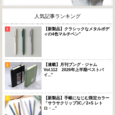
人気記事ランキング
【新製品】クラシックなメタルボデ
ィの4色マルチペン"
【連載】月刊ブング・ジャム
Vol.112 2026年上半期ベストバ
イ..."
【新製品】手帳になじむ限定カラー
「サラサクリップ3C／2+S レト
ロ・..."