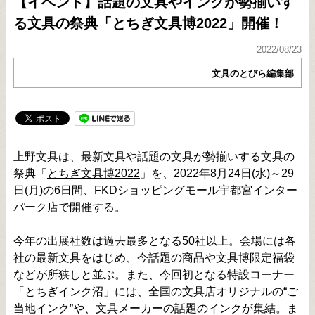
【イベント】話題の文具やインクが勢揃いす
る文具の祭典「とちぎ文具博2022」開催！
2022/08/23
文具のとびら編集部
上野文具は、最新文具や話題の文具が勢揃いする文具の
祭典「
とちぎ文具博2022
」を、2022年8月24日(水)～29
日(月)の6日間、FKDショッピングモール宇都宮インター
パーク店で開催する。
今年の出展社数は過去最多となる50社以上。会場には各
社の最新文具をはじめ、今話題の商品や文具博限定福袋
などが所狭しと並ぶ。また、今回初となる特設コーナー
「とちぎインク沼」には、全国の文具店オリジナルの“ご
当地インク”や、文具メーカーの話題のインクが集結。ま