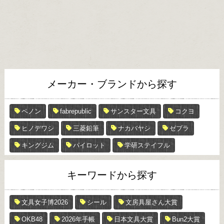
メーカー・ブランドから探す
ペノン
fabrepublic
サンスター文具
コクヨ
ヒノデワシ
三菱鉛筆
ナカバヤシ
ゼブラ
キングジム
パイロット
学研ステイフル
キーワードから探す
文具女子博2026
シール
文房具屋さん大賞
OKB48
2026年手帳
日本文具大賞
Bun2大賞