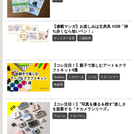
【連載マンガ】お楽しみは文房具 #108「持
ち歩くなら短いペン！」
サンスター文具
三菱鉛筆
【コレ注目！】親子で楽しむアート＆クラ
フトキット4選
Gakken
シヤチハタ
シール
ステッドラー
色鉛筆
【コレ注目！】"写真を撮る＆残す"楽しさ
PR
を提案する「ナカメラシリーズ」
アルバム
ナカバヤシ