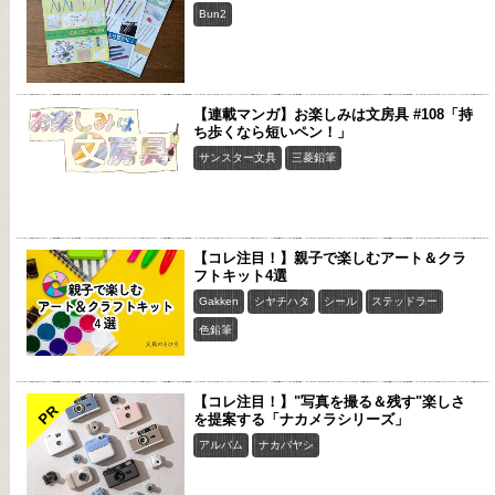
Bun2
【連載マンガ】お楽しみは文房具 #108「持
ち歩くなら短いペン！」
サンスター文具
三菱鉛筆
【コレ注目！】親子で楽しむアート＆クラ
フトキット4選
Gakken
シヤチハタ
シール
ステッドラー
色鉛筆
【コレ注目！】"写真を撮る＆残す"楽しさ
PR
を提案する「ナカメラシリーズ」
アルバム
ナカバヤシ