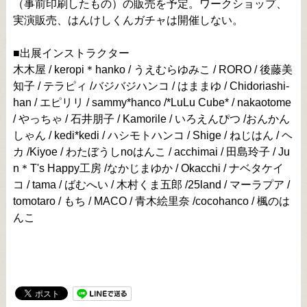
（事前印刷したもの）の販売を予定。ワークショップ、
実演販売、はんけしくんガチャは開催しない。
■出展インストラクター
木木屋 / keropi＊hanko / うえむらゆみこ / RORO / 後藤美
知子 / テラピィ /バジバジハンコ / はままゆ / Chidoriashi-
han / エピリリ / sammy*hanco /*LuLu Cube* / nakaotome
/ やっちゃ / 石井朋子 / Kamorile / いろえんぴつ /おんかん
しゃん / kedi*kedi / ハシモトハンコ / Shige / ねじはん / ヘ
カ /Kiyoe / わたぼうしnoはんこ / acchimai / 田島玲子 / Ju
n＊T's Happy工房 /なかじまゆか / Okacchi / ナベタケイ
コ / tama / ばむへい / 木村くま五郎 /25land / マーラプア /
tomotaro / もち / MACO / 青木絵里奈 /cocohanco / 楓のは
んこ