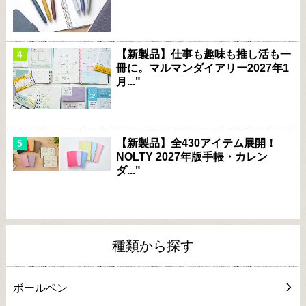
【新製品】仕事も趣味も推し活も一
冊に。マルマンダイアリー2027年1
月..."
【新製品】全430アイテム展開！
NOLTY 2027年版手帳・カレン
ダ..."
種類から探す
ボールペン