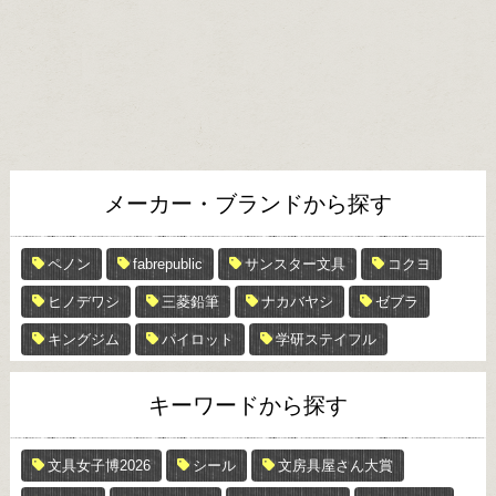
メーカー・ブランドから探す
ペノン
fabrepublic
サンスター文具
コクヨ
ヒノデワシ
三菱鉛筆
ナカバヤシ
ゼブラ
キングジム
パイロット
学研ステイフル
キーワードから探す
文具女子博2026
シール
文房具屋さん大賞