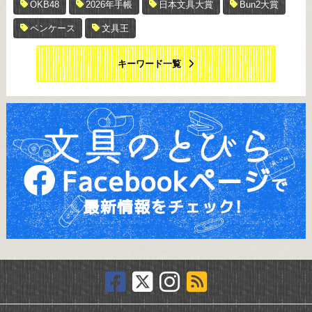
OKB48
2026年手帳
日本文具大賞
Bun2大賞
ペンケース
文具王
キーワード一覧