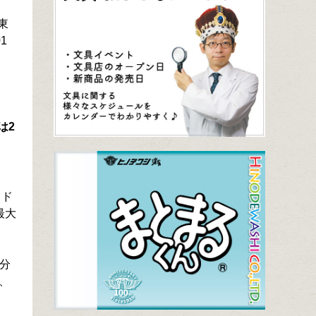
東
1
は2
イド
最大
自分
、