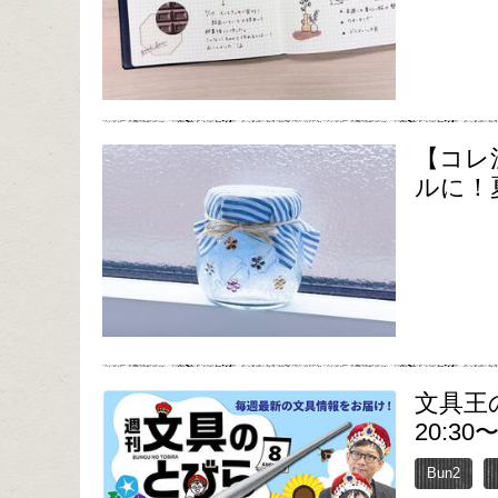
【コレ
ルに！
文具王
20:30
Bun2