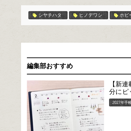
シヤチハタ
ヒノデワシ
ホビ
編集部おすすめ
【新連
分にピ
2027年手