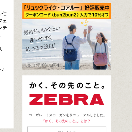
を使
フェ
ンテ
。
A
パ