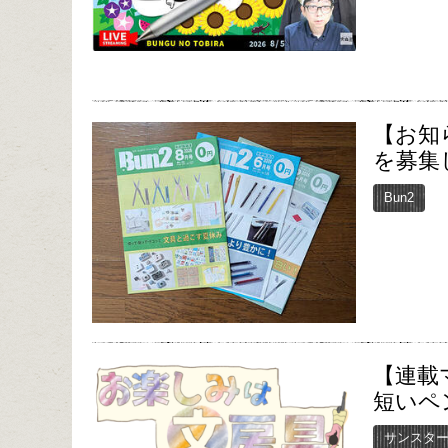
【お知
を募集
Bun2
【連載
短いペ
サンスタ