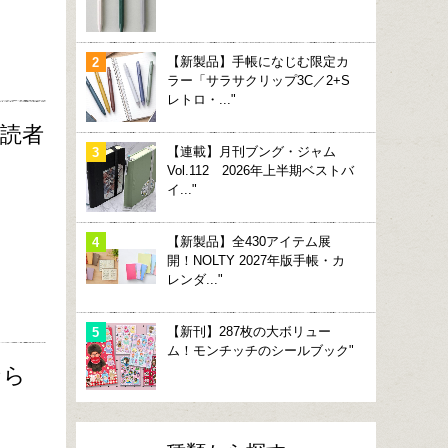
【新製品】手帳になじむ限定カ
ラー「サラサクリップ3C／2+S
レトロ・..."
購読者
【連載】月刊ブング・ジャム
Vol.112 2026年上半期ベストバ
イ..."
【新製品】全430アイテム展
開！NOLTY 2027年版手帳・カ
レンダ..."
【新刊】287枚の大ボリュー
ム！モンチッチのシールブック"
なら