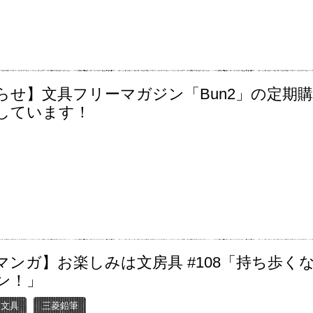
らせ】文具フリーマガジン「Bun2」の定期
しています！
マンガ】お楽しみは文房具 #108「持ち歩く
ン！」
ー文具
三菱鉛筆