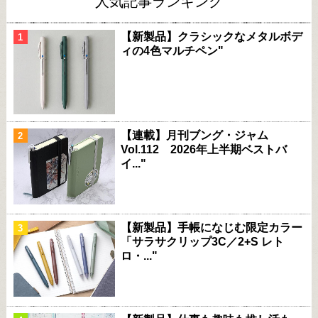
人気記事ランキング
【新製品】クラシックなメタルボデ
ィの4色マルチペン"
【連載】月刊ブング・ジャム
Vol.112 2026年上半期ベストバ
イ..."
【新製品】手帳になじむ限定カラー
「サラサクリップ3C／2+S レト
ロ・..."