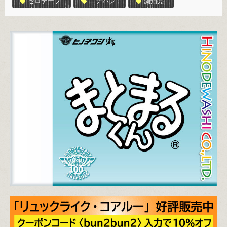
セロテープ
ニチバン
瀬畑亮