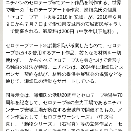
ニチバンのセロテープ
でアート作品を制作する、世界
®
で唯一の「セロテープアート
作家」
瀬畑亮氏
の個展
®
「セロテープアート
展 2018 in 安城」が、2018年６月
®
９日から７月７日まで愛知県安城市の安城市民ギャラリ
ーで開催される。観覧料は
200円（中学生以下無料）。
セロテープアート
は瀬畑氏が考案したもので、セロテ
®
ープ
だけを使用するアート作品。芯となる材料を一切
®
使わず、一からすべてセロテープ
を巻きつけて造形す
®
る独自の技法が特徴。ニチバンは、2004年に瀬畑氏とス
ポンサー契約を結び、材料の提供や展覧会の協賛などを
通じて、瀬畑氏の活動をサポートしている。
同展示会は、瀬畑氏の活動20周年とセロテープ
誕生70
®
周年を記念して、セロテープ
の主力工場であるニチバ
®
ンテープ安城工場が所在する安城市で開催するもの。メ
イン作品として「セロフラワーシリーズ」（中央写
真）、「動物シリーズ」（右写真）等の立体作品と「セ
ロハン画
」「ラベル版画
」等の平面作品を中心に新