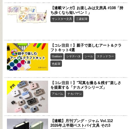
【連載マンガ】お楽しみは文房具 #108「持
ち歩くなら短いペン！」
サンスター文具
三菱鉛筆
【コレ注目！】親子で楽しむアート＆クラ
フトキット4選
Gakken
シヤチハタ
シール
ステッドラー
色鉛筆
【コレ注目！】"写真を撮る＆残す"楽しさ
PR
を提案する「ナカメラシリーズ」
アルバム
ナカバヤシ
【連載】月刊ブング・ジャム Vol.112
2026年上半期ベストバイ文具 その3