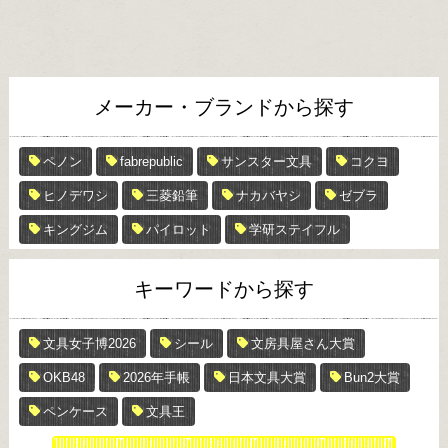
メーカー・ブランドから探す
ペノン
fabrepublic
サンスター文具
コクヨ
ヒノデワシ
三菱鉛筆
ナカバヤシ
ゼブラ
キングジム
パイロット
学研ステイフル
キーワードから探す
文具女子博2026
シール
文房具屋さん大賞
OKB48
2026年手帳
日本文具大賞
Bun2大賞
ペンケース
文具王