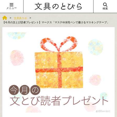
メニュー
検索
文房具ラボ
【今月の文とび読者プレゼント】マークス「マステ®/水性ペンで書けるマスキングテープ」