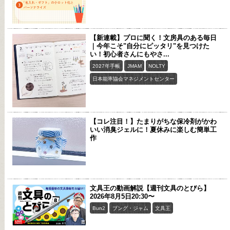
【新連載】プロに聞く！文房具のある毎日
｜今年こそ"自分にピッタリ"を見つけた
い！初心者さんにもやさ...
2027年手帳
JMAM
NOLTY
日本能率協会マネジメントセンター
【コレ注目！】たまりがちな保冷剤がかわ
いい消臭ジェルに！夏休みに楽しむ簡単工
作
文具王の動画解説【週刊文具のとびら】
2026年8月5日20:30〜
Bun2
ブング・ジャム
文具王