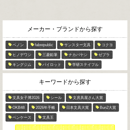
メーカー・ブランドから探す
ペノン
fabrepublic
サンスター文具
コクヨ
ヒノデワシ
三菱鉛筆
ナカバヤシ
ゼブラ
キングジム
パイロット
学研ステイフル
キーワードから探す
文具女子博2026
シール
文房具屋さん大賞
OKB48
2026年手帳
日本文具大賞
Bun2大賞
ペンケース
文具王