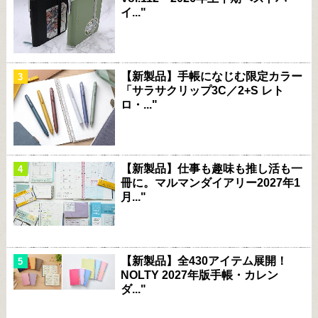
イ..."
【新製品】手帳になじむ限定カラー
「サラサクリップ3C／2+S レト
ロ・..."
【新製品】仕事も趣味も推し活も一
冊に。マルマンダイアリー2027年1
月..."
【新製品】全430アイテム展開！
NOLTY 2027年版手帳・カレン
ダ..."