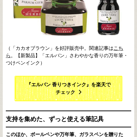
（「カカオブラウン」を好評販売中。関連記事は
こち
ら
。【新製品】「エルバン」さわやかな香りの万年筆・
つけペンインク）
『エルバン 香りつきインク』を楽天で
チェック
支持を集めた、ずっと使える筆記具
このほか、ボールペンや万年筆、ガラスペンを贈りた