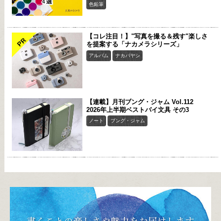
色鉛筆
【コレ注目！】"写真を撮る＆残す"楽しさ
PR
を提案する「ナカメラシリーズ」
アルバム
ナカバヤシ
【連載】月刊ブング・ジャム Vol.112
2026年上半期ベストバイ文具 その3
ノート
ブング・ジャム