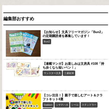
編集部おすすめ
【お知らせ】文具フリーマガジン「Bun2」
の定期購読者を募集しています！
Bun2
【連載マンガ】お楽しみは文房具 #108「持
ち歩くなら短いペン！」
サンスター文具
三菱鉛筆
【コレ注目！】親子で楽しむアート＆クラ
フトキット4選
Gakken
シヤチハタ
シール
ステッドラー