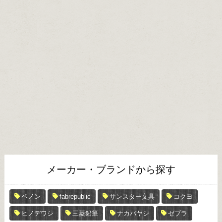
メーカー・ブランドから探す
ペノン
fabrepublic
サンスター文具
コクヨ
ヒノデワシ
三菱鉛筆
ナカバヤシ
ゼブラ