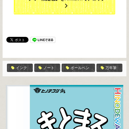
インク
ノート
ボールペン
万年筆