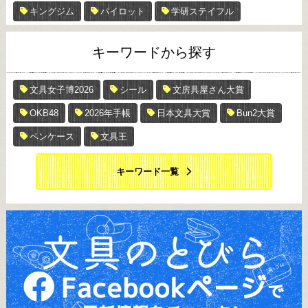
キングジム
パイロット
学研ステイフル
キーワードから探す
文具女子博2026
シール
文房具屋さん大賞
OKB48
2026年手帳
日本文具大賞
Bun2大賞
ペンケース
文具王
キーワード一覧