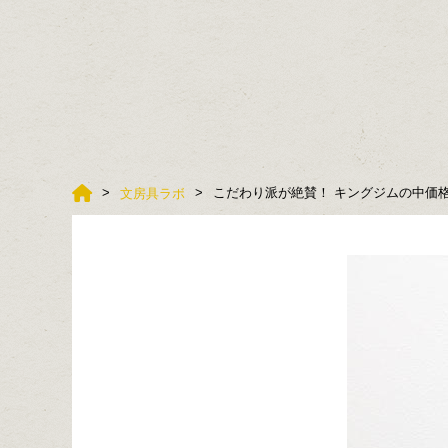
こだわり派が絶賛！ キングジムの中価
文房具ラボ