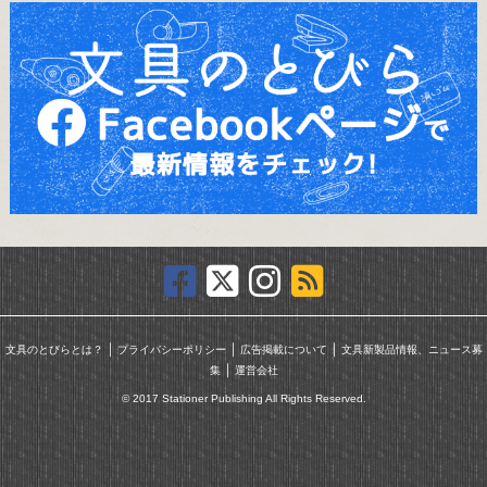
｜
｜
｜
文具のとびらとは？
プライバシーポリシー
広告掲載について
文具新製品情報、ニュース募
｜
集
運営会社
© 2017 Stationer Publishing All Rights Reserved.