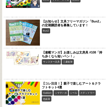
【お知らせ】文具フリーマガジン「Bun2」
の定期購読者を募集しています！
Bun2
【連載マンガ】お楽しみは文房具 #108「持
ち歩くなら短いペン！」
サンスター文具
三菱鉛筆
【コレ注目！】親子で楽しむアート＆クラ
フトキット4選
Gakken
シヤチハタ
シール
ステッドラー
色鉛筆