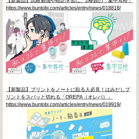
【新製品】試験勉強や暗記学習に、2種類の「集中耳栓」
https://www.buntobi.com/articles/entry/news/018818/
【新製品】プリントをノートに貼る人必見！はみだしプ
リントをスパッと切れる「OREPA（オレパ）」
https://www.buntobi.com/articles/entry/news/019919/