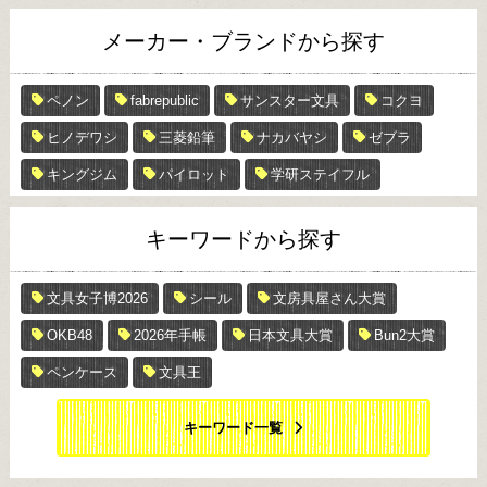
メーカー・ブランドから探す
ペノン
fabrepublic
サンスター文具
コクヨ
ヒノデワシ
三菱鉛筆
ナカバヤシ
ゼブラ
キングジム
パイロット
学研ステイフル
キーワードから探す
文具女子博2026
シール
文房具屋さん大賞
OKB48
2026年手帳
日本文具大賞
Bun2大賞
ペンケース
文具王
キーワード一覧