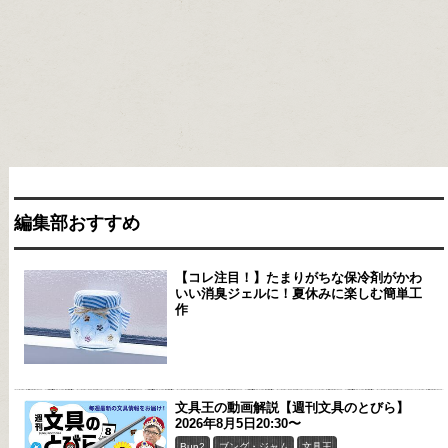
編集部おすすめ
【コレ注目！】たまりがちな保冷剤がかわ
いい消臭ジェルに！夏休みに楽しむ簡単工
作
文具王の動画解説【週刊文具のとびら】
2026年8月5日20:30〜
Bun2
ブング・ジャム
文具王