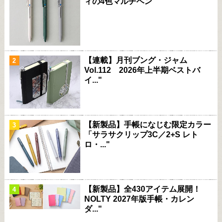
ィの4色マルチペン"
【連載】月刊ブング・ジャム
Vol.112 2026年上半期ベストバ
イ..."
【新製品】手帳になじむ限定カラー
「サラサクリップ3C／2+S レト
ロ・..."
【新製品】全430アイテム展開！
NOLTY 2027年版手帳・カレン
ダ..."