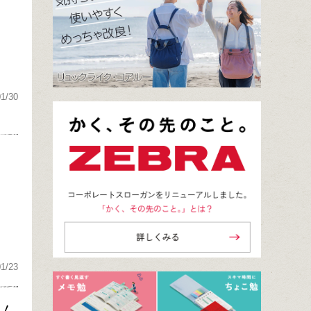
01/30
イ
01/23
ャム