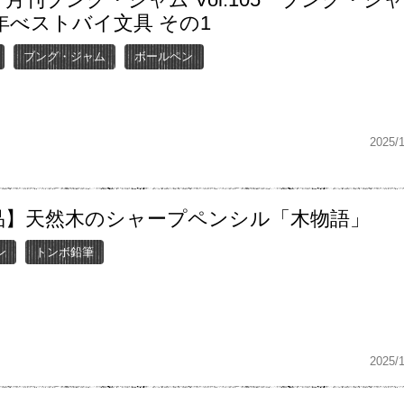
5年べストバイ文具 その1
ブング・ジャム
ボールペン
2025/
品】天然木のシャープペンシル「木物語」
ン
トンボ鉛筆
2025/