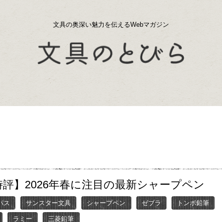
文具の奥深い魅力を伝えるWebマガジン
時評】2026年春に注目の最新シャープペン
パス
サンスター文具
シャープペン
ゼブラ
トンボ鉛筆
ラミー
三菱鉛筆