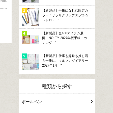
12/04
【新製品】手帳になじむ限定カ
ラー「サラサクリップ3C／2+S
レトロ・..."
【新製品】全430アイテム展
開！NOLTY 2027年版手帳・カ
レンダ..."
【新製品】仕事も趣味も推し活
も一冊に。マルマンダイアリー
2027年1月..."
種類から探す
ボールペン