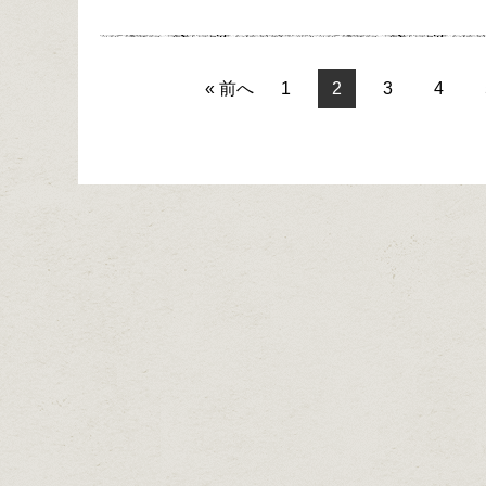
« 前へ
1
2
3
4