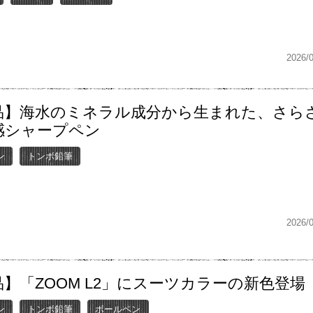
2026/
品】海水のミネラル成分から生まれた、さら
感シャープペン
ン
トンボ鉛筆
2026/
】「ZOOM L2」にスーツカラーの新色登場
ン
トンボ鉛筆
ボールペン