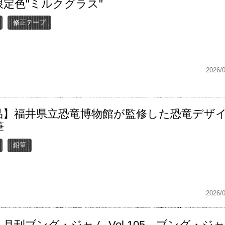
定色"ミルクグラス"
修正テープ
2026/
品】福井県立恐竜博物館が監修した恐竜デザ
筆
鉛筆
2026/
月刊ブング・ジャム Vol.105 ブング・ジ