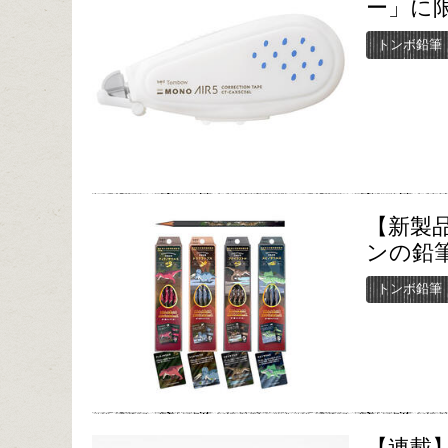
ー」に限
トンボ鉛筆
【新製
ンの鉛
トンボ鉛筆
【連載】