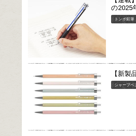
の202
トンボ鉛筆
【新製
シャープペ