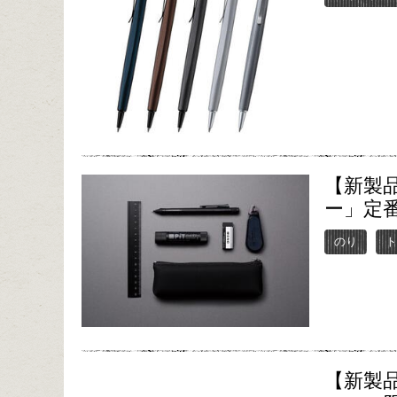
【新製
ー」定
のり
【新製