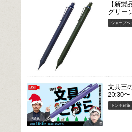
【新製
グリー
シャープペ
文具王の
20:30〜
トンボ鉛筆