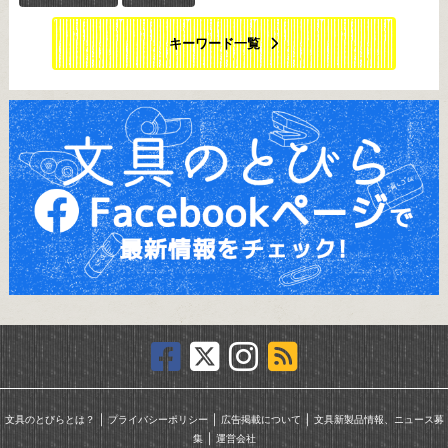
キーワード一覧
｜
｜
｜
文具のとびらとは？
プライバシーポリシー
広告掲載について
文具新製品情報、ニュース募
｜
集
運営会社