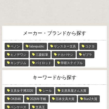
メーカー・ブランドから探す
ペノン
fabrepublic
サンスター文具
コクヨ
ヒノデワシ
三菱鉛筆
ナカバヤシ
ゼブラ
キングジム
パイロット
学研ステイフル
キーワードから探す
文具女子博2026
シール
文房具屋さん大賞
OKB48
2026年手帳
日本文具大賞
Bun2大賞
ペンケース
文具王