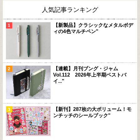
人気記事ランキング
【新製品】クラシックなメタルボデ
ィの4色マルチペン"
【連載】月刊ブング・ジャム
Vol.112 2026年上半期ベストバ
イ..."
【新刊】287枚の大ボリューム！モ
ンチッチのシールブック"