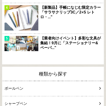
【新製品】手帳になじむ限定カラー
「サラサクリップ3C／2+S レト
ロ・..."
【業者向けイベント】多彩な文具が
集結！9月に「ステーショナリー&
ペーパ..."
種類から探す
ボールペン
シャープペン