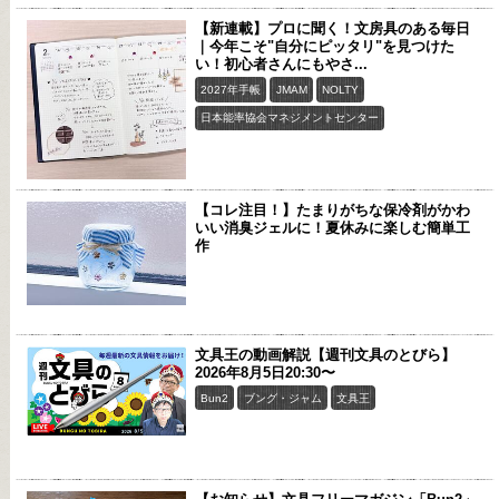
【新連載】プロに聞く！文房具のある毎日
｜今年こそ"自分にピッタリ"を見つけた
い！初心者さんにもやさ...
2027年手帳
JMAM
NOLTY
日本能率協会マネジメントセンター
【コレ注目！】たまりがちな保冷剤がかわ
いい消臭ジェルに！夏休みに楽しむ簡単工
作
文具王の動画解説【週刊文具のとびら】
2026年8月5日20:30〜
Bun2
ブング・ジャム
文具王